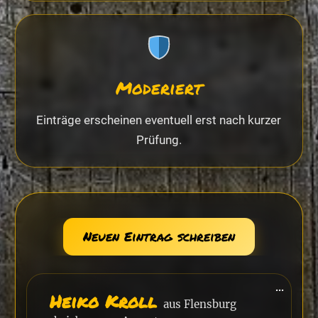
Moderiert
Einträge erscheinen eventuell erst nach kurzer
Prüfung.
Diese
...
Heiko Kroll
Metab
aus
Flensburg
ein-/a