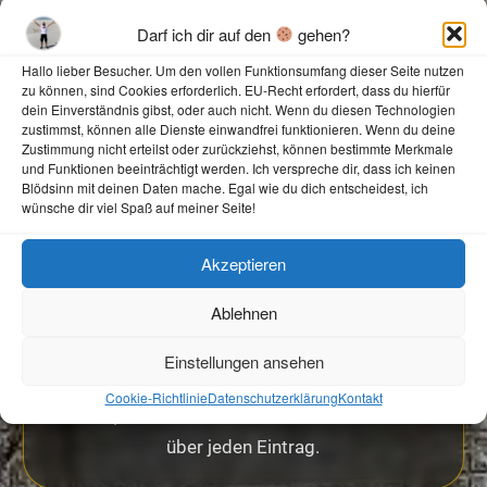
Darf ich dir auf den
gehen?
✍️
Hallo lieber Besucher. Um den vollen Funktionsumfang dieser Seite nutzen
zu können, sind Cookies erforderlich. EU-Recht erfordert, dass du hierfür
Eintragen
dein Einverständnis gibst, oder auch nicht. Wenn du diesen Technologien
zustimmst, können alle Dienste einwandfrei funktionieren. Wenn du deine
Zustimmung nicht erteilst oder zurückziehst, können bestimmte Merkmale
Schreib ein paar Worte und verewige dich auf
und Funktionen beeinträchtigt werden. Ich verspreche dir, dass ich keinen
Blödsinn mit deinen Daten mache. Egal wie du dich entscheidest, ich
meiner Seite.
wünsche dir viel Spaß auf meiner Seite!
Akzeptieren
Ablehnen
Grüßen
Einstellungen ansehen
Cookie-Richtlinie
Datenschutzerklärung
Kontakt
Ob Lob, Gruß oder Kommentar: Ich freue mich
über jeden Eintrag.