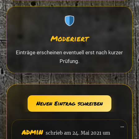
Moderiert
Einträge erscheinen eventuell erst nach kurzer
Prüfung.
Diese
...
admin
Metab
schrieb am
24. Mai 2021
um
ein-/a