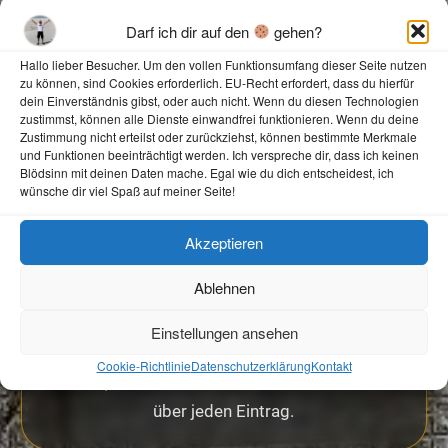
Darf ich dir auf den
gehen?
✍️
Hallo lieber Besucher. Um den vollen Funktionsumfang dieser Seite nutzen
zu können, sind Cookies erforderlich. EU-Recht erfordert, dass du hierfür
Eintragen
dein Einverständnis gibst, oder auch nicht. Wenn du diesen Technologien
zustimmst, können alle Dienste einwandfrei funktionieren. Wenn du deine
Zustimmung nicht erteilst oder zurückziehst, können bestimmte Merkmale
Schreib ein paar Worte und verewige dich auf
und Funktionen beeinträchtigt werden. Ich verspreche dir, dass ich keinen
Blödsinn mit deinen Daten mache. Egal wie du dich entscheidest, ich
meiner Seite.
wünsche dir viel Spaß auf meiner Seite!
Akzeptieren
Ablehnen
Grüßen
Einstellungen ansehen
Cookie-Richtlinie
Datenschutzerklärung
Kontakt
Ob Lob, Gruß oder Kommentar: Ich freue mich
über jeden Eintrag.